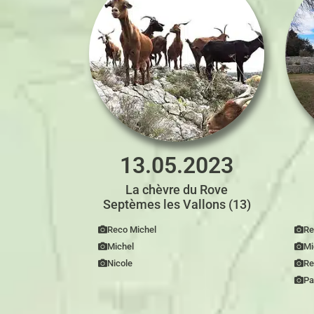
13.05.2023
La chèvre du Rove
Septèmes les Vallons (13)
Reco Michel
Re
Michel
Mi
Nicole
Re
Pa