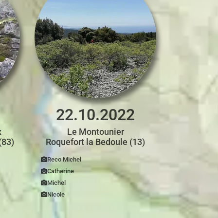
22.10.2022
x
Le Montounier
(83)
Roquefort la Bedoule (13)
Reco Michel
Catherine
Michel
Nicole