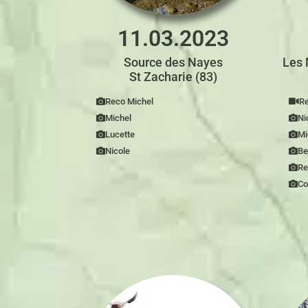
11.03.2023
Source des Nayes
Les 
St Zacharie (83)
Reco Michel
Re
Michel
Ni
Lucette
Mi
Nicole
Be
Re
Co