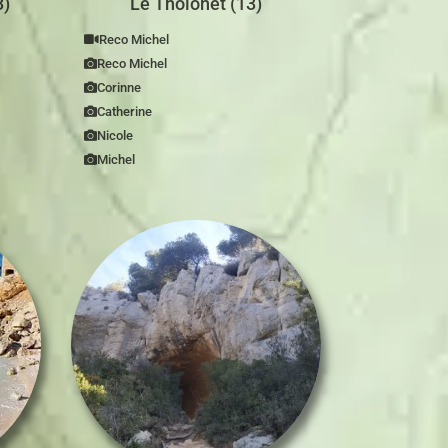
3)
Le Tholonet (13)
Reco Michel
Reco Michel
Corinne
Catherine
Nicole
Michel