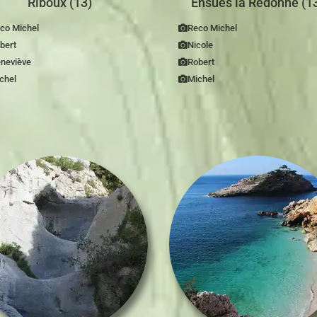
Riboux (13)
Ensuès la Redonne (1
co Michel
Reco Michel
bert
Nicole
neviève
Robert
chel
Michel