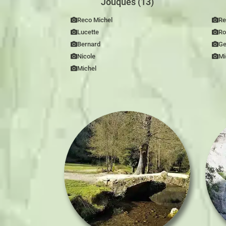
Jouques (13)
Reco Michel
Re
Lucette
Ro
Bernard
Ge
Nicole
Mi
Michel