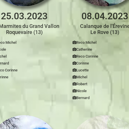
25.03.2023
08.04.2023
Marmites du Grand Vallon
Calanque de l'Érevin
Roquevaire (13)
Le Rove (13)
co Michel
Reco Michel
cole
Catherine
chel
Reco Corinne
rnard
Corinne
co Corinne
Lucette
rinne
Michel
Robert
Nicole
Bernard