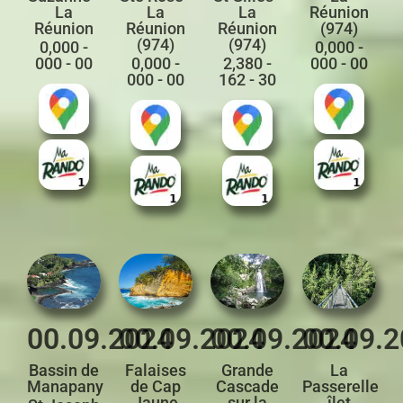
La
La
La
Réunion
Réunion
Réunion
Réunion
(974)
(974)
(974)
0,000 -
0,000 -
000 - 00
0,000 -
2,380 -
000 - 00
000 - 00
162 - 30
00.09.2024
00.09.2024
00.09.2024
00.09.
Bassin de
Falaises
Grande
La
Manapany
de Cap
Cascade
Passerelle
Jaune
sur la
îlet