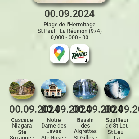
00.09.2024
Plage de l'Hermitage
St Paul - La Réunion (974)
0,000 - 000 - 00
00.09.2024
00.09.2024
00.09.2024
00.09.
Cascade
Notre
Bassin
Souffleur
Niagara
Dame des
des
de St Leu
Laves
Aigrettes
Ste
St Leu -
Suzanne -
Ste Rose -
St Gilles -
La