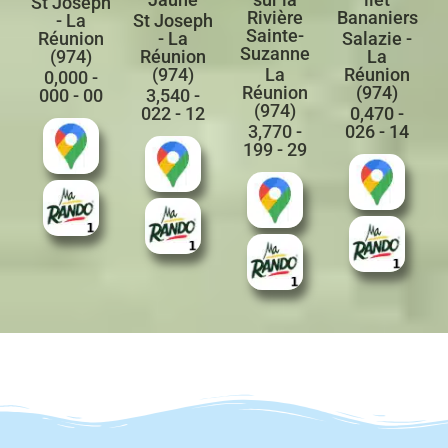
St Joseph
Rivière
Bananiers
- La
St Joseph
Sainte-
Réunion
- La
Salazie -
Suzanne
(974)
Réunion
La
(974)
La
Réunion
0,000 -
Réunion
(974)
000 - 00
3,540 -
(974)
022 - 12
0,470 -
3,770 -
026 - 14
199 - 29